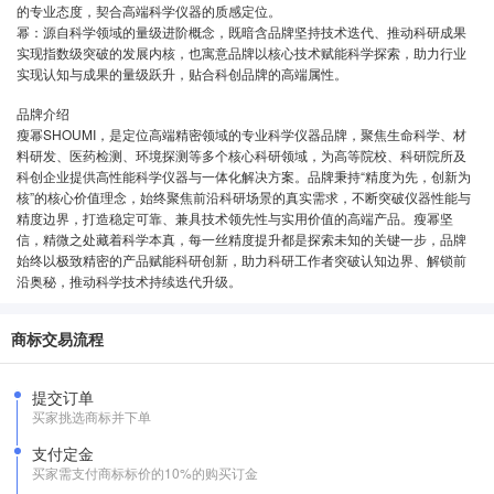
的专业态度，契合高端科学仪器的质感定位。
幂：源自科学领域的量级进阶概念，既暗含品牌坚持技术迭代、推动科研成果
实现指数级突破的发展内核，也寓意品牌以核心技术赋能科学探索，助力行业
实现认知与成果的量级跃升，贴合科创品牌的高端属性。
品牌介绍
瘦幂SHOUMI，是定位高端精密领域的专业科学仪器品牌，聚焦生命科学、材
料研发、医药检测、环境探测等多个核心科研领域，为高等院校、科研院所及
科创企业提供高性能科学仪器与一体化解决方案。品牌秉持“精度为先，创新为
核”的核心价值理念，始终聚焦前沿科研场景的真实需求，不断突破仪器性能与
精度边界，打造稳定可靠、兼具技术领先性与实用价值的高端产品。瘦幂坚
信，精微之处藏着科学本真，每一丝精度提升都是探索未知的关键一步，品牌
始终以极致精密的产品赋能科研创新，助力科研工作者突破认知边界、解锁前
沿奥秘，推动科学技术持续迭代升级。
商标交易流程
提交订单
买家挑选商标并下单
支付定金
买家需支付商标标价的10%的购买订金