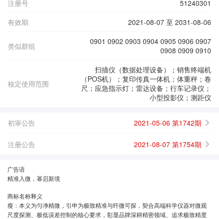
注册号
51240301
有效期
2021-08-07 至 2031-08-06
0901 0902 0903 0904 0905 0906 0907
类似群组
0908 0909 0910
扫描仪（数据处理设备）；销售终端机
（POS机）；复印传真一体机；体重秤；卷
核定使用范围
尺；应急指示灯；雷达设备；行车记录仪；
小型投影仪；测距仪
初审公告
2021-05-06 第1742期
注册公告
2021-08-07 第1754期
广告语
精准入微，幂启新境
商标名称释义
瘦：本义为匀净精微，引申为极致精准与纤微可探，契合高端科学仪器对微观
尺度探测、极低误差控制的核心要求，彰显品牌深耕精密领域、追求极致精度