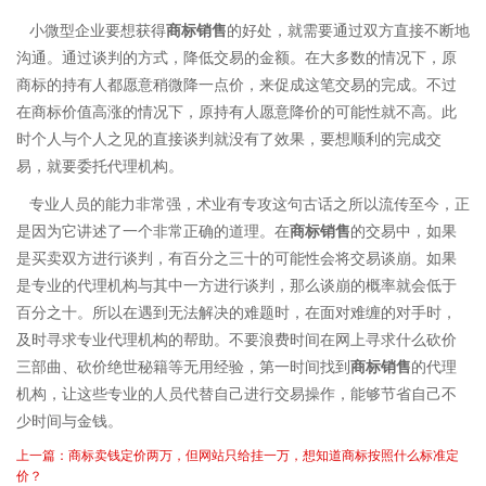
小微型企业要想获得
商标销售
的好处，就需要通过双方直接不断地
沟通。通过谈判的方式，降低交易的金额。在大多数的情况下，原
商标的持有人都愿意稍微降一点价，来促成这笔交易的完成。不过
在商标价值高涨的情况下，原持有人愿意降价的可能性就不高。此
时个人与个人之见的直接谈判就没有了效果，要想顺利的完成交
易，就要委托代理机构。
专业人员的能力非常强，术业有专攻这句古话之所以流传至今，正
是因为它讲述了一个非常正确的道理。在
商标销售
的交易中，如果
是买卖双方进行谈判，有百分之三十的可能性会将交易谈崩。如果
是专业的代理机构与其中一方进行谈判，那么谈崩的概率就会低于
百分之十。所以在遇到无法解决的难题时，在面对难缠的对手时，
及时寻求专业代理机构的帮助。不要浪费时间在网上寻求什么砍价
三部曲、砍价绝世秘籍等无用经验，第一时间找到
商标销售
的代理
机构，让这些专业的人员代替自己进行交易操作，能够节省自己不
少时间与金钱。
上一篇：商标卖钱定价两万，但网站只给挂一万，想知道商标按照什么标准定
价？