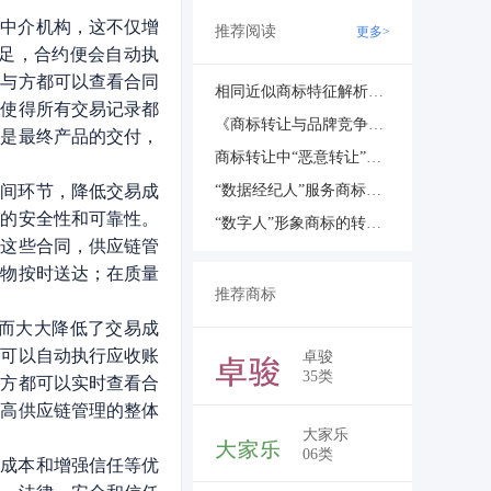
他中介机构，这不仅增
推荐阅读
更多>
足，合约便会自动执
参与方都可以查看合同
相同近似商标特征解析与市场隐患
性使得所有交易记录都
《商标转让与品牌竞争风险：竞争失利的防范》
还是最终产品的交付，
商标转让中“恶意转让”认定标准：法律如何界定？
中间环节，降低交易成
“数据经纪人”服务商标的转让与监管
理的安全性和可靠性。
“数字人”形象商标的转让与人格权纠纷
行这些合同，供应链管
货物按时送达；在质量
推荐商标
而大大降低了交易成
约可以自动执行应收账
卓骏
35类
与方都可以实时查看合
提高供应链管理的整体
大家乐
06类
低成本和增强信任等优