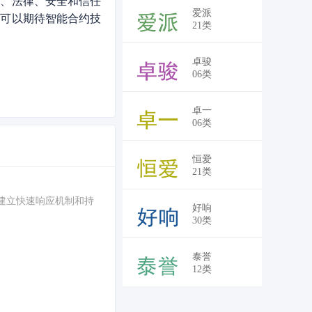
术、法律、安全和信任
爱派
们可以期待智能合约技
21类
卓骏
06类
卓一
06类
恒爱
21类
建立快速响应机制和持
好响
30类
泰誉
12类