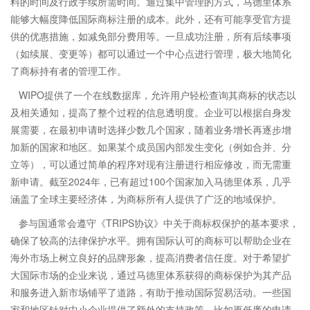
料的时间及行政手续所需时间。通过集中管理的方式，马德里体系
能够大幅度降低国际商标注册的成本。此外，还有可能享受官方提
供的优惠措施，如减免部分费用等。一旦成功注册，所有后续事项
（如续展、变更等）都可以通过一个中心点进行管理，极大地简化
了商标持有者的管理工作。
WIPO提供了一个在线数据库，允许用户轻松查询其商标的状态以
及相关通知，提高了整个过程的信息透明度。企业可以根据自身发
展需要，在最初申请时选择少数几个国家，随着业务增长再逐步增
加新的国家和地区。如果某个成员国内部发生变化（例如合并、分
立等），可以通过简单的程序对现有注册进行相应修改，而无需重
新申请。截至2024年，已有超过100个国家加入马德里体系，几乎
涵盖了全球主要经济体，为商标所有人提供了广泛的地域保护。
参与国通常会遵守《TRIPS协议》中关于商标权保护的基本要求，
确保了较高的法律保护水平。拥有国际认可的商标可以帮助企业在
海外市场上树立良好的品牌形象，提高消费者信任度。对于希望扩
大国际市场的企业来说，通过马德里体系获得的商标保护为其产品
和服务进入新市场铺平了道路，有助于推动国际贸易活动。一些国
家和地区针对中小企业提供了额外的支持政策，比如更低廉的申请