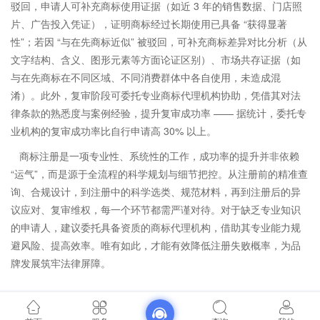
驳回，申请人可补充商标使用证据（如近 3 年的销售数据、门店照
片、广告投入凭证），证明商标经过长期使用已具备 “获得显著
性”；若因 “与在先商标近似” 被驳回，可补充商标差异对比分析（从
文字结构、含义、图形元素等方面论证区别）、市场共存证据（如
与在先商标在不同区域、不同消费群体中各自使用，未造成混
淆）。此外，复审阶段可委托专业商标代理机构协助，凭借其对法
律条款的熟悉度与案例经验，提升复审成功率 —— 据统计，委托专
业机构的复审成功率比自行申请高 30% 以上。
商标注册是一项专业性、系统性的工作，成功率的提升并非依赖
“运气”，而是源于全流程的科学规划与细节把控。从注册前的精准查
询、合规设计，到注册中的科学选类、规范材料，再到注册后的异
议应对、复审维权，每一个环节都需严谨对待。对于缺乏专业知识
的申请人，建议委托具备资质的商标代理机构，借助其专业能力规
避风险、提高效率。唯有如此，才能有效降低注册失败概率，为品
牌发展筑牢法律屏障。