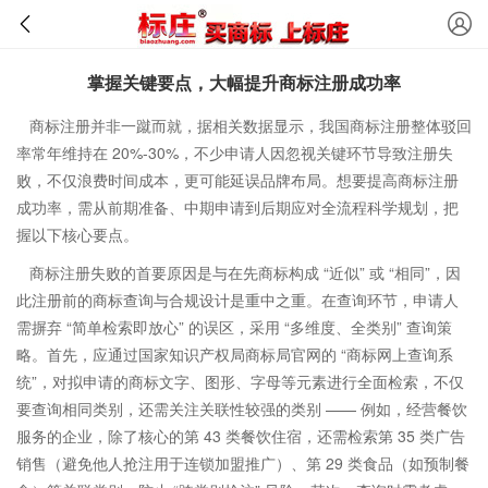
掌握关键要点，大幅提升商标注册成功率
商标注册并非一蹴而就，据相关数据显示，我国商标注册整体驳回
率常年维持在 20%-30%，不少申请人因忽视关键环节导致注册失
败，不仅浪费时间成本，更可能延误品牌布局。想要提高商标注册
成功率，需从前期准备、中期申请到后期应对全流程科学规划，把
握以下核心要点。
商标注册失败的首要原因是与在先商标构成 “近似” 或 “相同”，因
此注册前的商标查询与合规设计是重中之重。在查询环节，申请人
需摒弃 “简单检索即放心” 的误区，采用 “多维度、全类别” 查询策
略。首先，应通过国家知识产权局商标局官网的 “商标网上查询系
统”，对拟申请的商标文字、图形、字母等元素进行全面检索，不仅
要查询相同类别，还需关注关联性较强的类别 —— 例如，经营餐饮
服务的企业，除了核心的第 43 类餐饮住宿，还需检索第 35 类广告
销售（避免他人抢注用于连锁加盟推广）、第 29 类食品（如预制餐