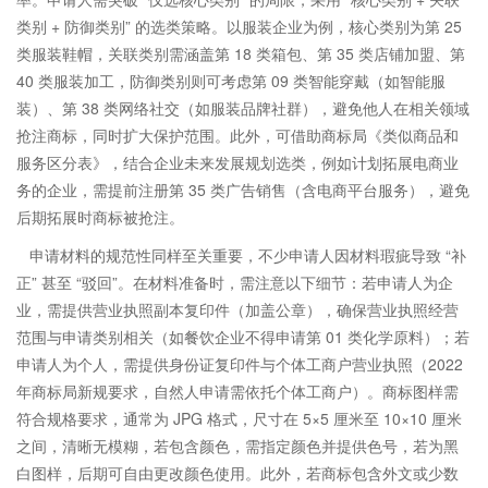
类别 + 防御类别” 的选类策略。以服装企业为例，核心类别为第 25
类服装鞋帽，关联类别需涵盖第 18 类箱包、第 35 类店铺加盟、第
40 类服装加工，防御类别则可考虑第 09 类智能穿戴（如智能服
装）、第 38 类网络社交（如服装品牌社群），避免他人在相关领域
抢注商标，同时扩大保护范围。此外，可借助商标局《类似商品和
服务区分表》，结合企业未来发展规划选类，例如计划拓展电商业
务的企业，需提前注册第 35 类广告销售（含电商平台服务），避免
后期拓展时商标被抢注。
申请材料的规范性同样至关重要，不少申请人因材料瑕疵导致 “补
正” 甚至 “驳回”。在材料准备时，需注意以下细节：若申请人为企
业，需提供营业执照副本复印件（加盖公章），确保营业执照经营
范围与申请类别相关（如餐饮企业不得申请第 01 类化学原料）；若
申请人为个人，需提供身份证复印件与个体工商户营业执照（2022
年商标局新规要求，自然人申请需依托个体工商户）。商标图样需
符合规格要求，通常为 JPG 格式，尺寸在 5×5 厘米至 10×10 厘米
之间，清晰无模糊，若包含颜色，需指定颜色并提供色号，若为黑
白图样，后期可自由更改颜色使用。此外，若商标包含外文或少数