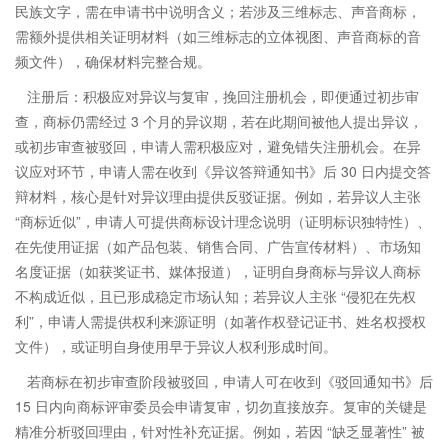
民族文字，需在申请书中说明含义；若涉及三维标志、声音商标，
需额外提供相关证明材料（如三维标志的立体视图、声音商标的音
频文件），确保材料完整合规。
注册后：积极应对异议与复审，挽回注册机会
​，
即便通过初步审
查，商标仍需经过 3 个月的异议期，若在此期间被他人提出异议，
或初步审查被驳回，申请人需积极应对，避免错失注册机会。在异
议应对环节，申请人需在收到《异议答辩通知书》后 30 日内提交答
辩材料，核心是针对异议理由提供反驳证据。例如，若异议人主张
“商标近似”，申请人可提供商标设计理念说明（证明标识独特性）、
在先使用证据（如产品包装、销售合同、广告宣传材料）、市场知
名度证据（如获奖证书、媒体报道），证明自身商标与异议人商标
不构成近似，且已形成稳定市场认知；若异议人主张 “侵犯在先权
利”，申请人需提供权利来源证明（如著作权登记证书、姓名权授权
文件），或证明自身使用早于异议人权利形成时间。
若商标在初步审查阶段被驳回，申请人可在收到《驳回通知书》后
15 日内向商标评审委员会申请复审，切勿直接放弃。复审的关键是
精准分析驳回理由，针对性补充证据。例如，若因 “缺乏显著性” 被