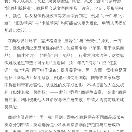
食）等关联类别，防止 “跨类别抢注” 风险。其次，查询时需考虑
“近似判断标准”，商标局会从文字的字形、读音、含义，图形的构
图、颜色，以及整体视觉效果等方面综合判定，例如 “小米” 与 “小
迷”、“图形苹果” 与 “卡通苹果” 均可能被认定为近似，申请人需提前
规避此类设计。
在商标设计环节，需严格遵循 “显著性” 与 “合规性” 原则。一方
面，避免使用缺乏显著性的标识，如通用名称（“苹果” 用于水果商
品）、描述性词汇（“鲜美” 用于食品）、行业常用术语等，这类标
识难以通过审查；可采用 “臆造词”（如 “华为”“海尔”）或 “任意
词”（如 “苹果” 用于电子设备）提升显著性。另一方面，需排查是否
违反《商标法》禁用条款，例如不得使用国旗、国徽等国家标志，
不得使用带有欺骗性、歧视性的文字或图形，不得损害他人在先权
利（如姓名权、著作权）—— 此前 “乔丹” 商标争议案、“金庸” 商标
抢注案，均因侵犯他人姓名权导致注册失败，申请人需提前规避此
类风险。
商标注册遵循 “一类一标” 原则，即每个商标需在不同商品或服务
类别分别申请，类别选择是否科学直接影响保护范围与注册成功
率。申请人需突破 “仅选核心类别” 的局限，采用 “核心类别 + 关联