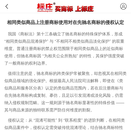
相同类似商品上注册商标使用对在先驰名商标的侵权认定
我国《商标法》第十三条确立了驰名商标的特殊保护体系，形成
“相同类似商品混淆保护” 与 “不相同不相类似商品淡化保护” 的双重
维度。普通注册商标的禁止权范围限于相同类似商品上的近似商标
使用，但驰名商标因 “为相关公众所熟知” 的特性，其保护强度突破
了一般商标的权利边界。
值得注意的是，驰名商标的跨类保护常被聚焦，却忽视其在相同类
似商品领域的强化保护。根据最高人民法院司法解释，即使在《类
似商品和服务区分表》认定的类似商品范围内，若在后注册商标与
在先驰名商标构成复制、摹仿，且足以引发混淆或淡化风险，仍需
纳入侵权规制范畴。这一规则源于驰名商标显著性的特殊价值 ——
其与商品来源的独特联系需严防任何维度的割裂。
侵权认定：从 “混淆可能性” 到 “联系程度” 的进阶判断
​，
在相同类
似商品案件中，侵权认定需突破传统混淆理论，结合驰名商标特性