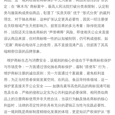
定
：在 “啄木鸟” 商标案中，最高人民法院打破分类表限制，认定鞋
类与服装构成类似商品，彰显了 “实质关联” 优于 “形式分类” 的裁判
理念。对于驰名商标，这种扩张认定更具必要性，因其一经注册便
在关联领域产生天然影响力。
损害后果的多元考量
：除传统混淆
外，法院还关注驰名商标的 “声誉稀释” 风险。即使相关公众未直接
误认商品来源，但对商标唯一性的认知被削弱，仍可构成侵权。如
“尼康” 商标在电动车上的使用，虽不直接混淆产品，但损害了其高
端精密仪器的品牌形象。
维护商标生态与消费安全
​，
该规则的核心价值在于平衡商标权保护
与市场竞争：一方面通过强化驰名商标保护，遏制 “搭便车” 行为，
维护商标注册的诚信原则；另一方面通过个案裁量，避免权利滥
用，为正当经营者保留发展空间。在药品、食品等特殊领域，这一
保护更直接关乎公众安全 —— 如胰岛素等高危药品的商标混淆可能
危及生命，严格的侵权认定实为公共利益的必要保障。
相同类似商
品上的注册商标使用并非天然合法，当该行为触及驰名商标的核心
利益时，法律的否定性评价具有充分的逻辑正当性与实践必要性。
这一规则既是商标制度精细化发展的体现，更是知识产权保护从 “形