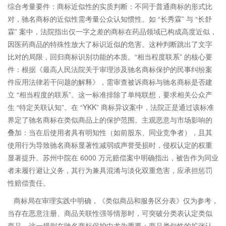
综合考量要件：
商标近似性的实质判断
：不同于普通商标的形式比
对，驰名商标的近似性需考量公众认知惯性。如 “长秀霖” 与 “长舒
霖” 案中，法院指出仅一字之差的商标在药品领域已构成高度近似，
因医药商品的特殊性放大了标识近似的危害。这种判断跳出了文字
比对的局限，回归商标识别功能的本质。
“相当程度联系” 的核心要
件
：根据《最高人民法院关于审理涉及驰名商标保护的民事纠纷案
件应用法律若干问题的解释》，需审查被诉商标与驰名商标是否建
立 “相当程度的联系”。这一标准排除了单纯联想，要求相关公众产
生 “特定关联认知”。在 “YKK” 商标异议案中，法院正是通过该标准
界定了驰名商标在类似商品上的保护范围。
主观恶意与市场影响的
叠加
：当在后使用者具有明知性（如前股东、同业竞争者），且其
使用行为导致驰名商标显著性减弱或声誉受损时，侵权认定的权重
显著提升。苏州中院在 6000 万元赔偿案中明确指出，被告作为同业
者未履行避让义务，其行为兼具混淆与淡化双重危害，应承担惩罚
性赔偿责任。
商标局在审理实践中明确，《类似商品和服务区分表》仅为参考，
当存在恶意注册、商品关联性强等情形时，可突破分类表认定类似
商品。这一规则在驰名商标保护中尤为重要：
商品类似性的扩张认